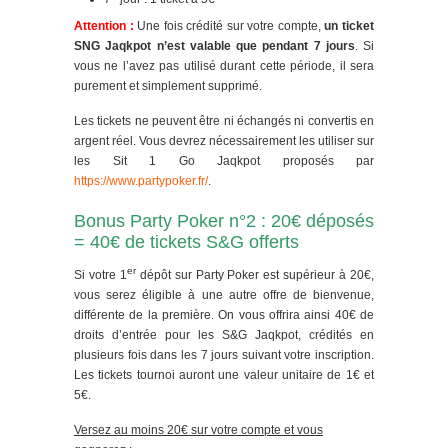
Attention :
Une fois crédité sur votre compte,
un ticket
SNG Jaqkpot n’est valable que pendant 7 jours
. Si
vous ne l’avez pas utilisé durant cette période, il sera
purement et simplement supprimé.
Les tickets ne peuvent être ni échangés ni convertis en
argent réel. Vous devrez nécessairement les utiliser sur
les Sit 1 Go Jaqkpot proposés par
https://www.partypoker.fr/
.
Bonus Party Poker n°2 : 20€ déposés
= 40€ de tickets S&G offerts
er
Si votre 1
dépôt sur Party Poker est supérieur à 20€,
vous serez éligible à une autre offre de bienvenue,
différente de la première. On vous offrira ainsi 40€ de
droits d’entrée pour les S&G Jaqkpot, crédités en
plusieurs fois dans les 7 jours suivant votre inscription.
Les tickets tournoi auront une valeur unitaire de 1€ et
5€.
Versez au moins 20€ sur votre compte et vous