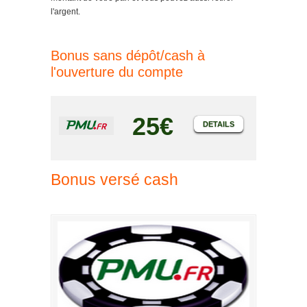
l'argent.
Bonus sans dépôt/cash à
l'ouverture du compte
25€
DETAILS
Bonus versé cash