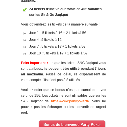
gagnerez :
24 tickets d’une valeur totale de 40€ valables
sur les Sit & Go Jaqkpot
Vous obtiendrez les tickets de la manière suivante :
Jour 1 : 5 tickets à 1€ + 2 tickets à 5€
Jour 4 : 5 tickets à 1€
Jour 7 : 5 tickets à 1€ + 1 tickets à 5€
Jour 10 : 5 tickets à 1€ + 1 tickets à 5€
Point important :
lorsque les tickets SNG Jaqkpot vous
sont attribués
, ils peuvent être utilisé pendant 7 jours
au maximum
. Passé ce délai, ils disparaissent de
votre compte s’ils n’ont pas été utilisés.
Veuillez noter que ce bonus n’est pas cumulable avec
celui de 15€. Les tickets ne sont utilisables que sur les
S&G Jaqkpot de
https://www.partypoker.fr/
. Vous ne
pouvez pas les échanger ou les convertir en argent
réel.
Bonus de bienvenue Party Poker