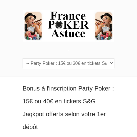
-
Bonus à l’inscription Party Poker :
15€ ou 40€ en tickets S&G
Jaqkpot offerts selon votre 1er
dépôt