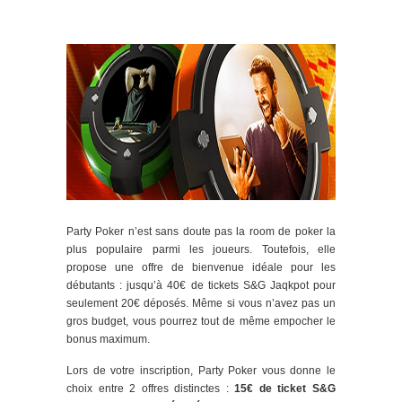
Party Poker n’est sans doute pas la room de poker la
plus populaire parmi les joueurs. Toutefois, elle
propose une offre de bienvenue idéale pour les
débutants : jusqu’à 40€ de tickets S&G Jaqkpot pour
seulement 20€ déposés. Même si vous n’avez pas un
gros budget, vous pourrez tout de même empocher le
bonus maximum.
Lors de votre inscription, Party Poker vous donne le
choix entre 2 offres distinctes :
15€ de ticket S&G