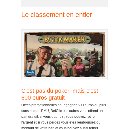
Le classement en entier
C'est pas du poker, mais c'est
600 euros gratuit
Offres promotionnelles pour gagner 600 euros ou plus
sans risque. PMU, BetClic et d'autres vous offrent un
pari gratuit, si vous gagnez , vous pouvez retirer
l'argent et si vous perdez vous êtes remboursez du
montant de votre pari et vous pouvez aussi retirer