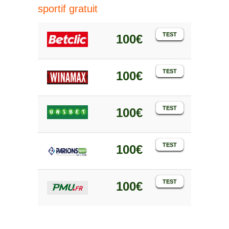
sportif gratuit
TEST
100€
TEST
100€
TEST
100€
TEST
100€
TEST
100€