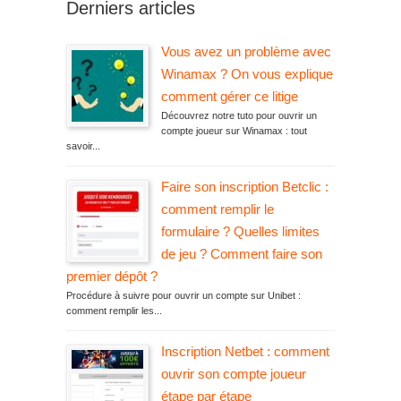
Derniers articles
Vous avez un problème avec
Winamax ? On vous explique
comment gérer ce litige
Découvrez notre tuto pour ouvrir un
compte joueur sur Winamax : tout
savoir...
Faire son inscription Betclic :
comment remplir le
formulaire ? Quelles limites
de jeu ? Comment faire son
premier dépôt ?
Procédure à suivre pour ouvrir un compte sur Unibet :
comment remplir les...
Inscription Netbet : comment
ouvrir son compte joueur
étape par étape