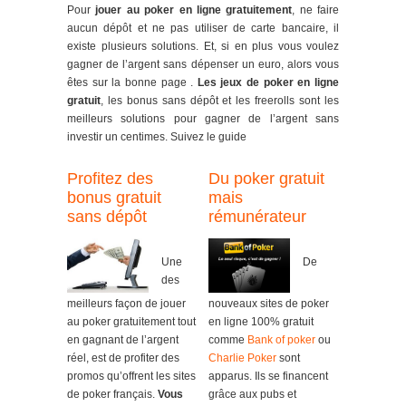
Pour
jouer au poker en ligne gratuitement
, ne faire
aucun dépôt et ne pas utiliser de carte bancaire, il
existe plusieurs solutions. Et, si en plus vous voulez
gagner de l’argent sans dépenser un euro, alors vous
êtes sur la bonne page .
Les jeux de poker en ligne
gratuit
, les bonus sans dépôt et les freerolls sont les
meilleurs solutions pour gagner de l’argent sans
investir un centimes. Suivez le guide
Profitez des
Du poker gratuit
bonus gratuit
mais
sans dépôt
rémunérateur
Une
De
des
meilleurs façon de jouer
nouveaux sites de poker
au poker gratuitement tout
en ligne 100% gratuit
en gagnant de l’argent
comme
Bank of poker
ou
réel, est de profiter des
Charlie Poker
sont
promos qu’offrent les sites
apparus. Ils se financent
de poker français.
Vous
grâce aux pubs et