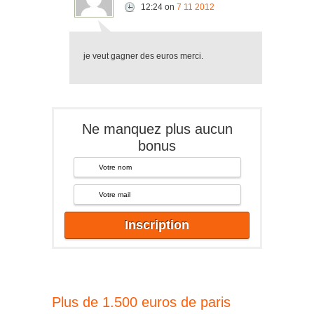
12:24
on
7 11 2012
je veut gagner des euros merci.
Ne manquez plus aucun
bonus
Plus de 1.500 euros de paris