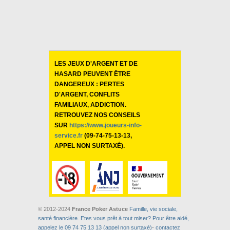
LES JEUX D'ARGENT ET DE
HASARD PEUVENT ÊTRE
DANGEREUX : PERTES
D'ARGENT, CONFLITS
FAMILIAUX, ADDICTION.
RETROUVEZ NOS CONSEILS
SUR
https://www.joueurs-info-
service.fr
(09-74-75-13-13,
APPEL NON SURTAXÉ).
© 2012-2024
France Poker Astuce
Famille, vie sociale,
santé financière. Etes vous prêt à tout miser? Pour être aidé,
appelez le 09 74 75 13 13 (appel non surtaxé)
-
contactez