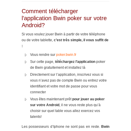
Comment télécharger
l’application Bwin poker sur votre
Android?
Si vous voulez jouer Bwin à partir de votre téléphone
ou de votre tablette,
c’est très simple, il vous suffit de
:
Vous rendre sur
poker.bwin.fr
Sur cette page,
téléchargez l’application
poker
de Bwin gratuitement et installez là
Directement sur l’application, inscrivez vous si
vous n’avez pas de compte Bwin ou entrez votre
identifiant et votre mot de passe pour vous
connecter
Vous êtes maintenant prêt
pour jouer au poker
sur votre Android
, il ne vous reste plus qu’à
choisir sur quel table vous allez exercez vos
talents!
Les possesseurs d’Iphone ne sont pas en reste.
Bwin