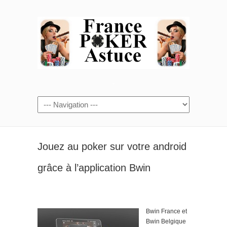
-
Jouez au poker sur votre android
grâce à l’application Bwin
Bwin France et
Bwin Belgique