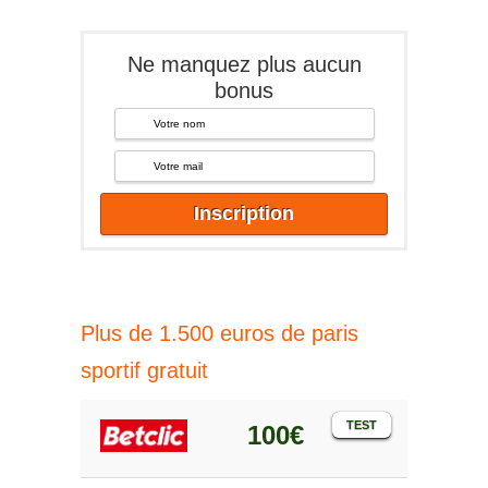
Ne manquez plus aucun
bonus
Plus de 1.500 euros de paris
sportif gratuit
TEST
100€