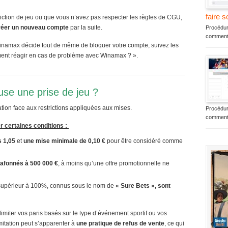
faire 
diction de jeu ou que vous n’avez pas respecter les règles de CGU,
réer un nouveau compte
par la suite.
Procédur
comment r
namax décide tout de même de bloquer votre compte, suivez les
ment réagir en cas de problème avec Winamax ? ».
se une prise de jeu ?
tion face aux restrictions appliquées aux mises.
Procédur
comment r
ter certaines conditions :
s 1,05
et
une mise minimale de 0,10 €
pour être considéré comme
plafonnés à 500 000 €
, à moins qu’une offre promotionnelle ne
 supérieur à 100%, connus sous le nom de
« Sure Bets », sont
limiter vos paris basés sur le type d’événement sportif ou vos
imitation peut s’apparenter à
une pratique de refus de vente
, ce qui