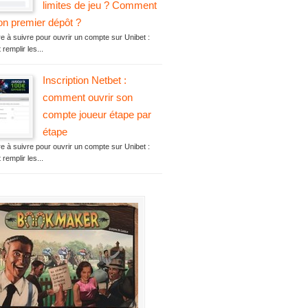
limites de jeu ? Comment
son premier dépôt ?
e à suivre pour ouvrir un compte sur Unibet :
emplir les...
Inscription Netbet :
comment ouvrir son
compte joueur étape par
étape
e à suivre pour ouvrir un compte sur Unibet :
emplir les...