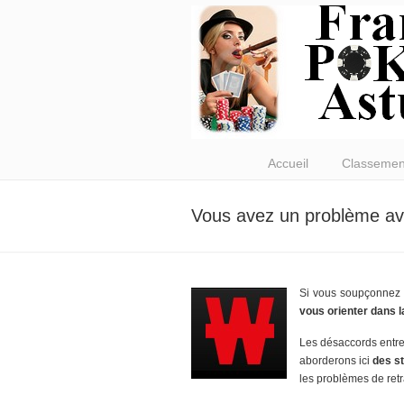
les astuces et les bons plans du poker en 
Accueil
Classemen
Vous avez un problème av
Si vous soupçonnez ê
vous orienter dans l
Les désaccords entre 
aborderons ici
des st
les problèmes de retr