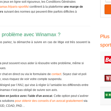
es jeux en ligne soit rigoureux, les Conditions Générales
amax.fr/paris-sportifs/
confèrent à la plateforme
une marge de
urs
suivant des normes qui peuvent être parfois difficiles à
e problème avec Winamax ?
Plus
s pariez, la démarche à suivre en cas de litige est très souvent la
sport
a peut souvent vous aider à résoudre votre problème, même si
oues.
r chat en direct ou via le formulaire de
contact
. Soyez clair et poli
, vous risquez de voir votre compte suspendu.
 désigné par l’ANJ, qui vise à régler à l’amiable les différends entre
Winamax n’est pas obligé de suivre son avis.
ion en justice avec l’aide d’un avocat
. Cette option peut s’avérer
s solutions
pour obtenir des conseils d’un avocat gratuitement
via
es MJD, CDAD, PAD…