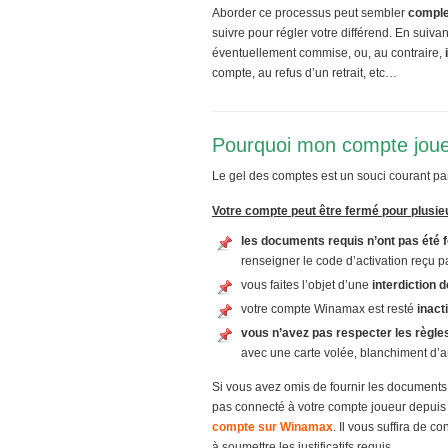
Aborder ce processus peut sembler
comple
suivre pour régler votre différend. En suiva
éventuellement commise, ou, au contraire,
compte, au refus d’un retrait, etc…
Pourquoi mon compte joue
Le gel des comptes est un souci courant pa
Votre compte peut être fermé pour plusie
les documents requis n’ont pas été f
renseigner le code d’activation reçu par
vous faites l’objet d’une
interdiction d
votre compte Winamax est resté
inact
vous n’avez pas respecter les règl
avec une carte volée, blanchiment d’
Si vous avez omis de fournir les documents 
pas connecté à votre compte joueur depuis 
compte sur Winamax
. Il vous suffira de 
à soumettre les justificatifs requis.