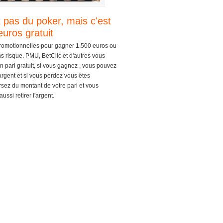
t pas du poker, mais c'est
euros gratuit
promotionnelles pour gagner 1.500 euros ou
s risque. PMU, BetClic et d'autres vous
un pari gratuit, si vous gagnez , vous pouvez
l'argent et si vous perdez vous êtes
sez du montant de votre pari et vous
ussi retirer l'argent.