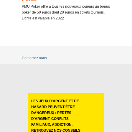
PMU Poker offre à tous les nouveaux joueurs un bonus
poker de 50 euros dont 20 euros en tickets tournois.
L'offre est valable en 2022
Contactez nous
LES JEUX D'ARGENT ET DE
HASARD PEUVENT ÊTRE
DANGEREUX : PERTES
D'ARGENT, CONFLITS
FAMILIAUX, ADDICTION.
RETROUVEZ NOS CONSEILS