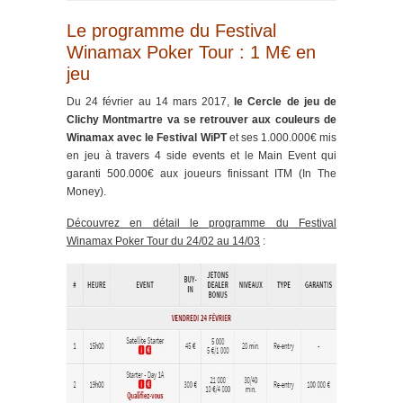
Le programme du Festival
Winamax Poker Tour : 1 M€ en
jeu
Du 24 février au 14 mars 2017,
le Cercle de jeu de
Clichy Montmartre va se retrouver aux couleurs de
Winamax avec le Festival WiPT
et ses 1.000.000€ mis
en jeu à travers 4 side events et le Main Event qui
garanti 500.000€ aux joueurs finissant ITM (In The
Money).
Découvrez en détail le programme du Festival
Winamax Poker Tour du 24/02 au 14/03
: