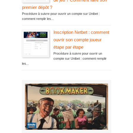
de jeu ? Comment faire son
premier dépôt ?
Procédure à suivre pour ouvrir un compte sur Unibet :
comment remplir les...
Inscription Netbet : comment
ouvrir son compte joueur
étape par étape
Procédure à suivre pour ouvrir un
compte sur Unibet : comment remplir
les...