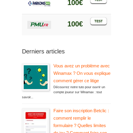
100€
TEST
100€
Derniers articles
Vous avez un problème avec
Winamax ? On vous explique
comment gérer ce litige
Découvrez notre tuto pour ouvrir un
compte joueur sur Winamax : tout
savoir...
Faire son inscription Betclic :
comment remplir le
formulaire ? Quelles limites