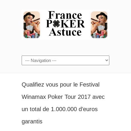
-
Qualifiez vous pour le Festival
Winamax Poker Tour 2017 avec
un total de 1.000.000 d’euros
garantis