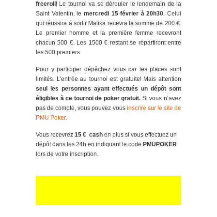
freeroll
! Le tournoi va se dérouler le lendemain de la
Saint Valentin, le
mercredi 15 février à 20h30
. Celui
qui réussira à sortir Malika recevra la somme de 200 €.
Le premier homme et la première femme recevront
chacun 500 €. Les 1500 € restant se répartiront entre
les 500 premiers.
Pour y participer dépêchez vous car les places sont
limités. L’entrée au tournoi est gratuite! Mais attention
seul les personnes ayant effectués un dépôt sont
éligibles à ce tournoi de poker gratuit.
Si vous n’avez
pas de compte, vous pouvez vous
inscrire sur le site de
PMU Poker
.
Vous recevrez
15 € cash
en plus si vous effectuez un
dépôt dans les 24h en indiquant le code
PMUPOKER
lors de votre inscription.
–
–