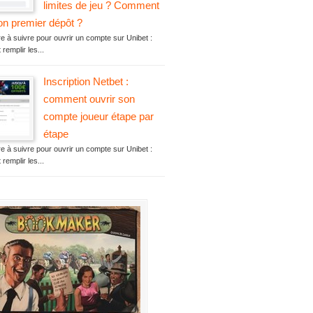
limites de jeu ? Comment
son premier dépôt ?
e à suivre pour ouvrir un compte sur Unibet :
emplir les...
Inscription Netbet :
comment ouvrir son
compte joueur étape par
étape
e à suivre pour ouvrir un compte sur Unibet :
emplir les...