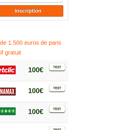
 de 1.500 euros de paris
if gratuit
TEST
100€
TEST
100€
TEST
100€
TEST