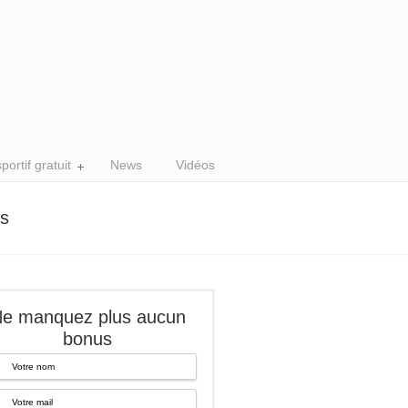
-
portif gratuit
News
Vidéos
ts
e manquez plus aucun
bonus