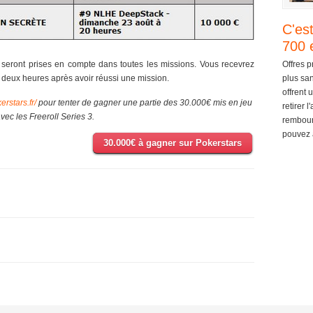
C'es
700 
eront prises en compte dans toutes les missions. Vous recevrez
Offres 
on deux heures après avoir réussi une mission.
plus san
offrent 
erstars.fr/
pour tenter de gagner une partie des 30.000€ mis en jeu
retirer 
vec les Freeroll Series 3.
rembour
pouvez a
30.000€ à gagner sur Pokerstars