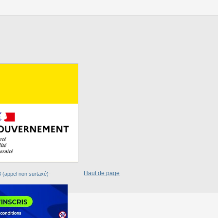
Haut de page
13 (appel non surtaxé)
-