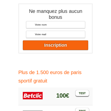
Ne manquez plus aucun
bonus
Plus de 1.500 euros de paris
sportif gratuit
TEST
100€