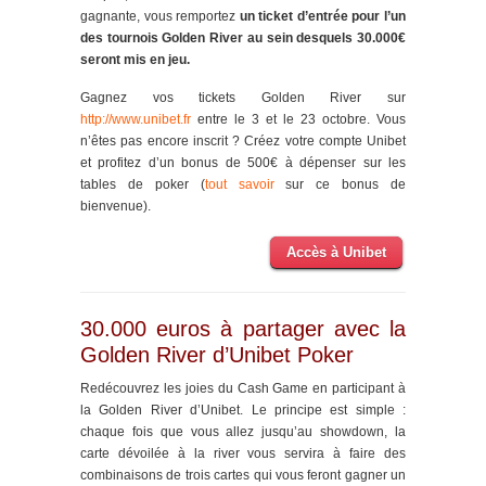
gagnante, vous remportez
un ticket d’entrée pour l’un
des tournois Golden River au sein desquels 30.000€
seront mis en jeu.
Gagnez vos tickets Golden River sur
http://www.unibet.fr
entre le 3 et le 23 octobre. Vous
n’êtes pas encore inscrit ? Créez votre compte Unibet
et profitez d’un bonus de 500€ à dépenser sur les
tables de poker (
tout savoir
sur ce bonus de
bienvenue).
Accès à Unibet
30.000 euros à partager avec la
Golden River d’Unibet Poker
Redécouvrez les joies du Cash Game en participant à
la Golden River d’Unibet. Le principe est simple :
chaque fois que vous allez jusqu’au showdown, la
carte dévoilée à la river vous servira à faire des
combinaisons de trois cartes qui vous feront gagner un