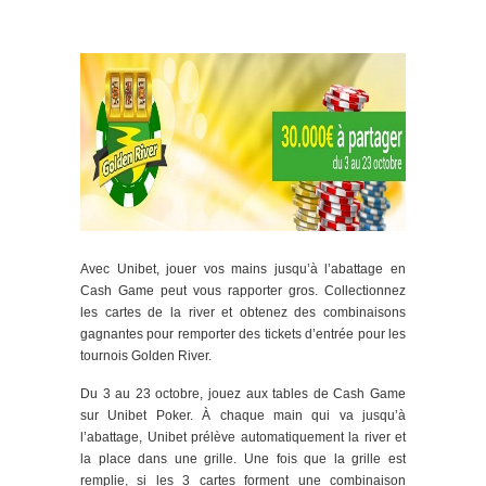
Avec Unibet, jouer vos mains jusqu’à l’abattage en
Cash Game peut vous rapporter gros. Collectionnez
les cartes de la river et obtenez des combinaisons
gagnantes pour remporter des tickets d’entrée pour les
tournois Golden River.
Du 3 au 23 octobre, jouez aux tables de Cash Game
sur Unibet Poker. À chaque main qui va jusqu’à
l’abattage, Unibet prélève automatiquement la river et
la place dans une grille. Une fois que la grille est
remplie, si les 3 cartes forment une combinaison