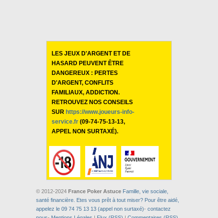
LES JEUX D'ARGENT ET DE
HASARD PEUVENT ÊTRE
DANGEREUX : PERTES
D'ARGENT, CONFLITS
FAMILIAUX, ADDICTION.
RETROUVEZ NOS CONSEILS
SUR
https://www.joueurs-info-
service.fr
(09-74-75-13-13,
APPEL NON SURTAXÉ).
© 2012-2024
France Poker Astuce
Famille, vie sociale,
santé financière. Etes vous prêt à tout miser? Pour être aidé,
appelez le 09 74 75 13 13 (appel non surtaxé)
-
contactez