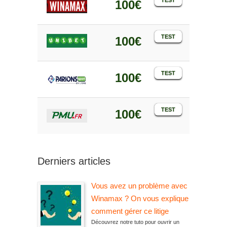
TEST
100€
TEST
100€
TEST
100€
TEST
100€
Derniers articles
Vous avez un problème avec
Winamax ? On vous explique
comment gérer ce litige
Découvrez notre tuto pour ouvrir un