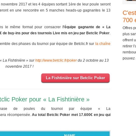
 novembre 2017 et les 4 équipes sortant 1ère de leur poule seront
joueront en une rencontre en 5 manches heads-up gagnantes le 13
C'es
700 
ans le même format pour consacrer
l’équipe gagnante de « La
Offres 
0€ de buy-ins pour des tournois Live mis en jeu par Betclic Poker
.
plus san
offrent 
emble des phases du tournoi par équipe de Betclic.fr sur
la chaîne
retirer 
rembour
pouvez a
« La Fishtinière » sur
http://www.betclic.fr/poker
du 2 octobre au 13
novembre 2017 !
La Fishtinière sur Betclic Poker
clic Poker pour « La Fishtinière »
 phase de poules du tournoi par équipe « La
era récompensée.
Au total Betclic Poker met 17.600€ en jeu qui