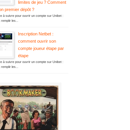
limites de jeu ? Comment
son premier dépôt ?
e à suivre pour ouvrir un compte sur Unibet :
emplir les...
Inscription Netbet :
comment ouvrir son
compte joueur étape par
étape
e à suivre pour ouvrir un compte sur Unibet :
emplir les...