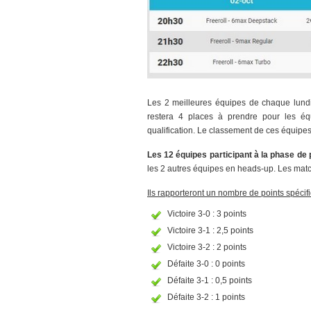
Les 2 meilleures équipes de chaque lundi 
restera 4 places à prendre pour les équ
qualification. Le classement de ces équipes
Les 12 équipes participant à la phase de
les 2 autres équipes en heads-up. Les mat
Ils rapporteront un nombre de points spécif
Victoire 3-0 : 3 points
Victoire 3-1 : 2,5 points
Victoire 3-2 : 2 points
Défaite 3-0 : 0 points
Défaite 3-1 : 0,5 points
Défaite 3-2 : 1 points