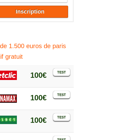
 de 1.500 euros de paris
if gratuit
TEST
100€
TEST
100€
TEST
100€
TEST