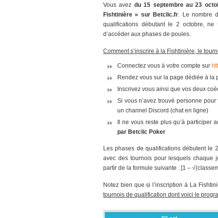
Vous avez
du 15 septembre au 23 octob
Fishtinière » sur Betclic.fr
. Le nombre d’
qualifications débutant le 2 octobre, n
d’accéder aux phases de poules.
Comment s’inscrire à la Fishtinière, le tourn
Connectez vous à votre compte sur
ht
Rendez vous sur la page dédiée à la 
Inscrivez vous ainsi que vos deux coé
Si vous n’avez trouvé personne pour 
un channel Discord (chat en ligne)
Il ne vous reste plus qu’à participer 
par Betclic Poker
Les phases de qualifications débutent le 
avec des tournois pour lesquels chaque j
partir de la formule suivante : [1 – √(classe
Notez bien que si l’inscription à La Fishti
tournois de qualification dont voici le pro