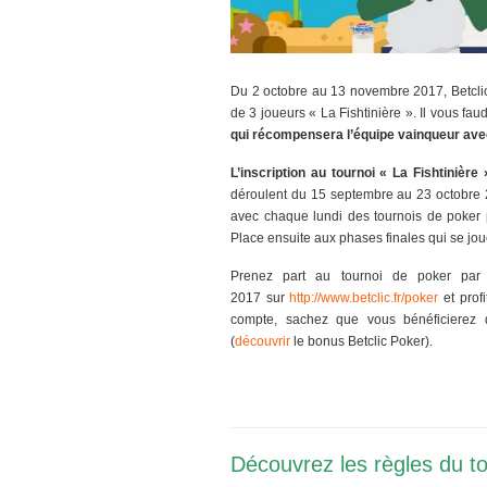
Du 2 octobre au 13 novembre 2017, Betclic
de 3 joueurs « La Fishtinière ». Il vous fau
qui récompensera l’équipe vainqueur avec
L’inscription au tournoi « La Fishtinière
déroulent du 15 septembre au 23 octobre 2
avec chaque lundi des tournois de poker 
Place ensuite aux phases finales qui se jo
Prenez part au tournoi de poker par
2017 sur
http://www.betclic.fr/poker
et prof
compte, sachez que vous bénéficierez d
(
découvrir
le bonus Betclic Poker).
Découvrez les règles du to