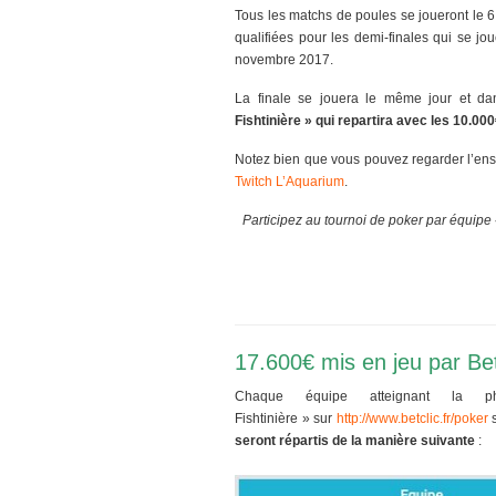
Tous les matchs de poules se joueront le 6
qualifiées pour les demi-finales qui se 
novembre 2017.
La finale se jouera le même jour et d
Fishtinière » qui repartira avec les 10.00
Notez bien que vous pouvez regarder l’ens
Twitch L’Aquarium
.
Participez au tournoi de poker par équipe 
17.600€ mis en jeu par Bet
Chaque équipe atteignant la
Fishtinière » sur
http://www.betclic.fr/poker
s
seront répartis de la manière suivante
: