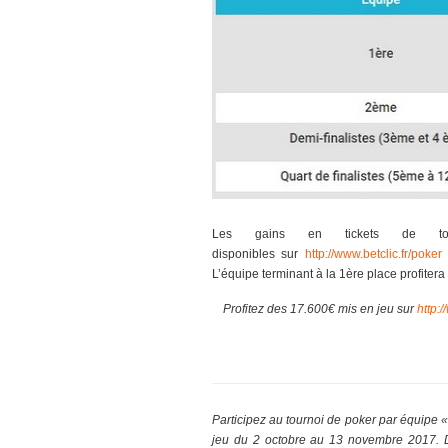
Les gains en tickets de tou
disponibles sur
http://www.betclic.fr/poker
t
L’équipe terminant à la 1ère place profitera
Profitez des 17.600€ mis en jeu sur
http:/
Participez au tournoi de poker par équipe «
jeu du 2 octobre au 13 novembre 2017. 