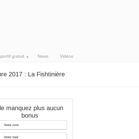
-
portif gratuit
News
Vidéos
e 2017 : La Fishtinière
e manquez plus aucun
bonus