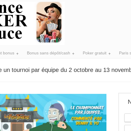
France
t bonus
Bonus sans dépôt/cash
Poker gratuit
Paris s
e un tournoi par équipe du 2 octobre au 13 novembr
N