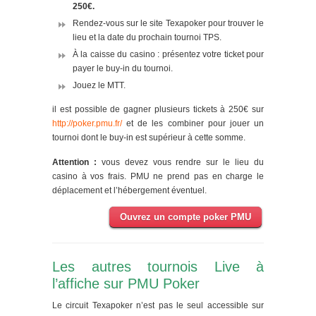
250€.
Rendez-vous sur le site Texapoker pour trouver le
lieu et la date du prochain tournoi TPS.
À la caisse du casino : présentez votre ticket pour
payer le buy-in du tournoi.
Jouez le MTT.
il est possible de gagner plusieurs tickets à 250€ sur
http://poker.pmu.fr/
et de les combiner pour jouer un
tournoi dont le buy-in est supérieur à cette somme.
Attention :
vous devez vous rendre sur le lieu du
casino à vos frais. PMU ne prend pas en charge le
déplacement et l’hébergement éventuel.
Ouvrez un compte poker PMU
Les autres tournois Live à
l’affiche sur PMU Poker
Le circuit Texapoker n’est pas le seul accessible sur