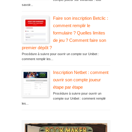
compte joueur sur Winamax : tout
savoir...
Faire son inscription Betclic :
comment remplir le
formulaire ? Quelles limites
de jeu ? Comment faire son
premier dépôt ?
Procédure à suivre pour ouvrir un compte sur Unibet :
comment remplir les...
Inscription Netbet : comment
ouvrir son compte joueur
étape par étape
Procédure à suivre pour ouvrir un
compte sur Unibet : comment remplir
les...