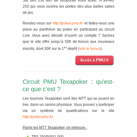
Sat dès 25€ afin de remporter votre ticket TPS/PMU
250 qui vous ouvrira les portes des plus belles salles
de jeu.
Rendez-vous sur
http://poker.pmu.fr/
et faites-vous une
place au panthéon du poker en participant au circuit
Live. Vous avez décidé d’ouvrir un compte ? Sachez
que le site offre jusqu’à 50€ de bonus aux nouveaux
er
inscrits, dont 30€ sur le 1
dépôt (
voir le bonus
).
Accès à PMU.fr
Circuit PMU Texapoker : qu’est-
ce que c’est ?
Les tournois Texapoker sont des MTT qui se jouent en
live, dans un casino physique. Vous pouvez y participer
via un système de qualifications sur le site
http://poker.pmu.fr/
.
Parmi les MTT Texapoker, on retrouve :
TPS 250/500/1 000