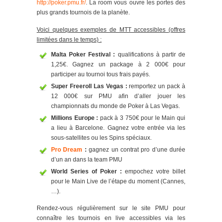
http://poker.pmu.fr/
. La room vous ouvre les portes des
plus grands tournois de la planète.
Voici quelques exemples de MTT accessibles (offres
limitées dans le temps) :
Malta Poker Festival :
qualifications à partir de
1,25€. Gagnez un package à 2 000€ pour
participer au tournoi tous frais payés.
Super Freeroll Las Vegas :
remportez un pack à
12 000€ sur PMU afin d’aller jouer les
championnats du monde de Poker à Las Vegas.
Millions Europe :
pack à 3 750€ pour le Main qui
a lieu à Barcelone. Gagnez votre entrée via les
sous-satellites ou les Spins spéciaux.
Pro Dream
:
gagnez un contrat pro d’une durée
d’un an dans la team PMU
World Series of Poker :
empochez votre billet
pour le Main Live de l’étape du moment (Cannes,
…).
Rendez-vous régulièrement sur le site PMU pour
connaître les tournois en live accessibles via les