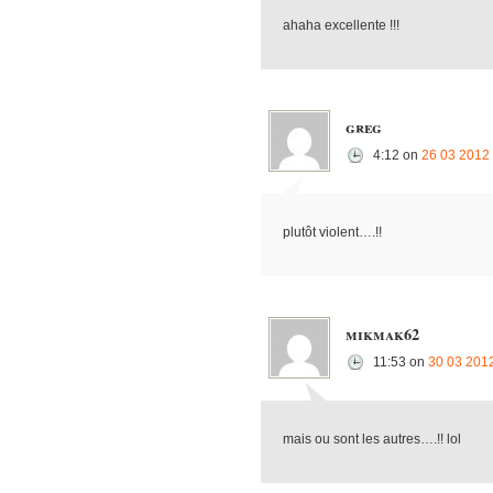
ahaha excellente !!!
greg
4:12
on
26 03 2012
plutôt violent….!!
mikmak62
11:53
on
30 03 201
mais ou sont les autres….!! lol