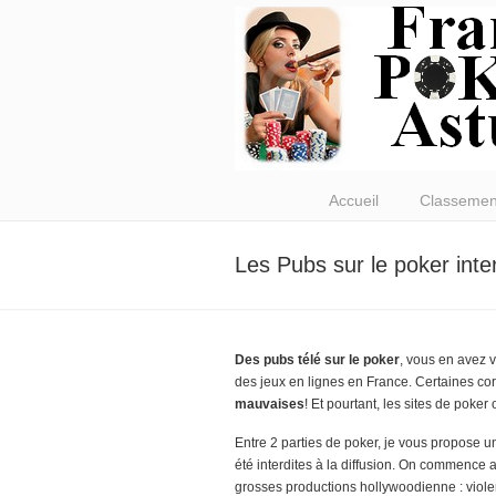
les astuces et les bons plans du poker en 
Accueil
Classemen
Les Pubs sur le poker interd
Des pubs télé sur le poker
, vous en avez 
des jeux en lignes en France. Certaines co
mauvaises
! Et pourtant, les sites de poker
Entre 2 parties de poker, je vous propose u
été interdites à la diffusion. On commence 
grosses productions hollywoodienne : violen