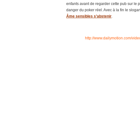
enfants avant de regarder cette pub sur le 
danger du poker réel. Avec à la fin le sloga
Âme sensibles s’abstenir
.
http://www.dailymotion.com/vide