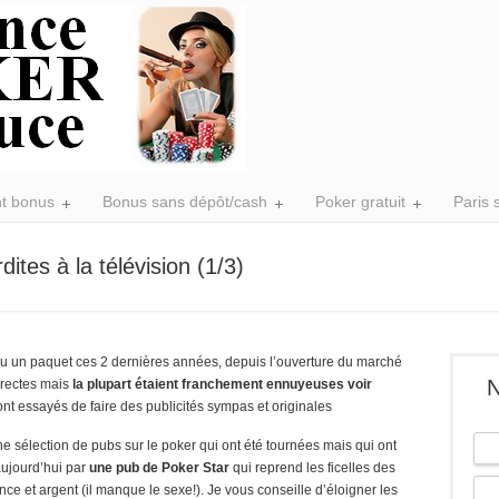
France
t bonus
Bonus sans dépôt/cash
Poker gratuit
Paris s
ites à la télévision (1/3)
vu un paquet ces 2 dernières années, depuis l’ouverture du marché
N
rrectes mais
la plupart étaient franchement ennuyeuses voir
 ont essayés de faire des publicités sympas et originales
ne sélection de pubs sur le poker qui ont été tournées mais qui ont
aujourd’hui par
une pub de Poker Star
qui reprend les ficelles des
ce et argent (il manque le sexe!). Je vous conseille d’éloigner les