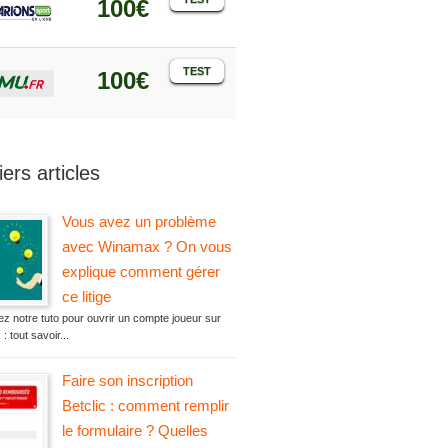
100€
TEST
100€
ers articles
Vous avez un problème
avec Winamax ? On vous
explique comment gérer
ce litige
z notre tuto pour ouvrir un compte joueur sur
 tout savoir...
Faire son inscription
Betclic : comment remplir
le formulaire ? Quelles