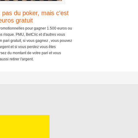
t pas du poker, mais c'est
euros gratuit
promotionnelles pour gagner 1.500 euros ou
s risque. PMU, BetClic et d'autres vous
un pari gratuit, si vous gagnez , vous pouvez
l'argent et si vous perdez vous êtes
sez du montant de votre pari et vous
ussi retirer l'argent.