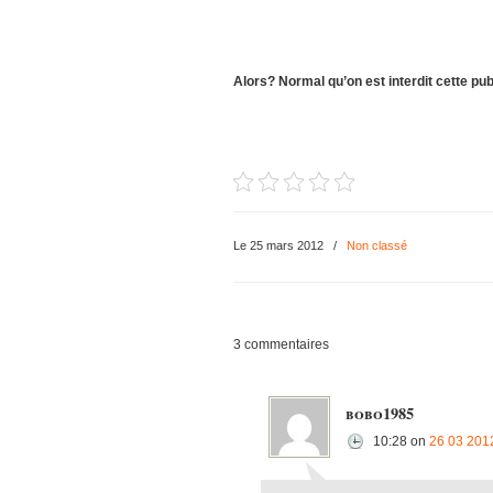
–
Alors? Normal qu’on est interdit cette pub
Le 25 mars 2012
/
Non classé
3 commentaires
bobo1985
10:28
on
26 03 201