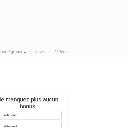
-
portif gratuit
News
Vidéos
e manquez plus aucun
bonus