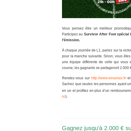
Vous pensez être un meilleur pronostiq
Participez au
Survivor After Foot spécial 
l’émission.
À chaque journée de L1, pariez sur la victoi
pour la manche suivante. Sinon, vous êtes 
une équipe différente de celle qui vous 
course, les gagnants se partageront 2.000 
Rendez-vous sur
http://www.winamax.fr/
et
Sachez que seules les personnes ayant un co
en un et profitez en plus d’un rembourseme
ici
).
Gagnez jusqu’à 2.000 € su