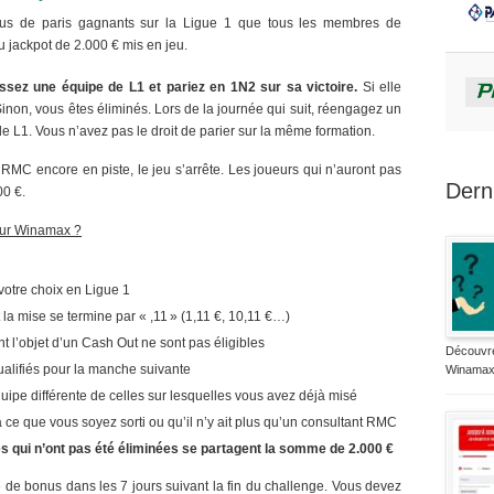
plus de paris gagnants sur la Ligue 1 que tous les membres de
 jackpot de 2.000 € mis en jeu.
ssez une équipe de L1 et pariez en 1N2 sur sa victoire.
Si elle
inon, vous êtes éliminés. Lors de la journée qui suit, réengagez un
de L1. Vous n’avez pas le droit de parier sur la même formation.
 RMC encore en piste, le jeu s’arrête. Les joueurs qui n’auront pas
Derni
00 €.
 sur Winamax ?
 votre choix en Ligue 1
 la mise se termine par « ,11 » (1,11 €, 10,11 €…)
t l’objet d’un Cash Out ne sont pas éligibles
Découvre
ualifiés pour la manche suivante
Winamax :
ipe différente de celles sur lesquelles vous avez déjà misé
à ce que vous soyez sorti ou qu’il n’y ait plus qu’un consultant RMC
es qui n’ont pas été éliminées se partagent la somme de 2.000 €
 de bonus dans les 7 jours suivant la fin du challenge. Vous devez