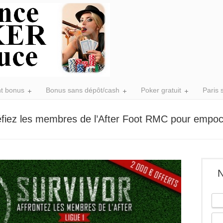
France
t bonus
Bonus sans dépôt/cash
Poker gratuit
Paris s
fiez les membres de l’After Foot RMC pour empoc
N