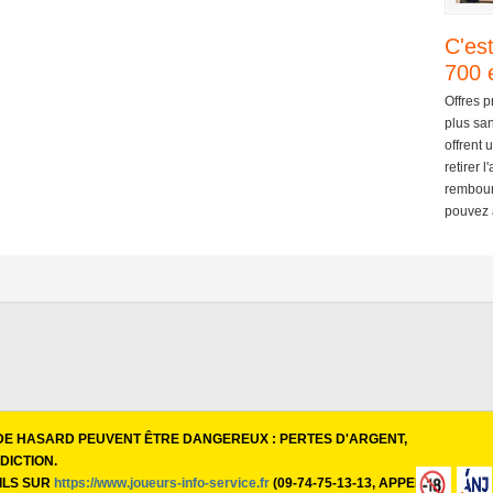
C'es
700 
Offres 
plus san
offrent 
retirer 
rembour
pouvez a
 DE HASARD PEUVENT ÊTRE DANGEREUX : PERTES D'ARGENT,
DICTION.
ILS SUR
https://www.joueurs-info-service.fr
(09-74-75-13-13, APPEL