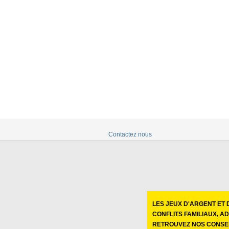
Contactez nous
LES JEUX D'ARGENT ET
CONFLITS FAMILIAUX, AD
RETROUVEZ NOS CONSE