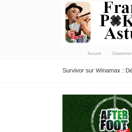
les astuces et les bons plans du poker en 
Accueil
Classemen
Survivor sur Winamax : Dé