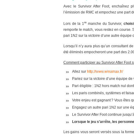
Avec le Survivor After Foot, enchaînez 
l’émission de RMC et empochez une part du
re
Lors de la 1
manche du Survivor,
choisi
remporte le match, vous restez en course. S
pari 1N2 sur la victoire d’une autre équipe 
Lorsqu’il n’y aura plus qu’un consultant de
été éliminés empocheront une part des 2.0
Comment participer au Survivor After Foot
Allez sur
http://www.winamax.fr/
Pariez sur la victoire d’une équipe de
Pari éligible : 1N2 hors match nul dont
Les paris combinés, systèmes et faisan
Votre enjeu est gagnant ? Vous êtes q
Engagez un autre pari 1N2 sur une équ
Le Survivor After Foot continue jusqu’
Lorsque le jeu s’arrête, les personn
Les gains vous seront versés sous la forme