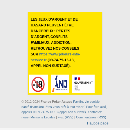
LES JEUX D'ARGENT ET DE
HASARD PEUVENT ÊTRE
DANGEREUX : PERTES
D'ARGENT, CONFLITS
FAMILIAUX, ADDICTION.
RETROUVEZ NOS CONSEILS
SUR
https://www.joueurs-info-
service.fr
(09-74-75-13-13,
APPEL NON SURTAXÉ).
© 2012-2024
France Poker Astuce
Famille, vie sociale,
santé financière. Etes vous prêt à tout miser? Pour être aidé,
appelez le 09 74 75 13 13 (appel non surtaxé)
-
contactez
nous
-
Mentions Légales
|
Flux (RSS)
|
Commentaires (RSS)
Haut de page