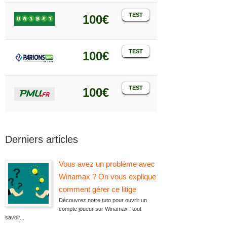
TEST
100€
TEST
100€
TEST
100€
Derniers articles
Vous avez un problème avec
Winamax ? On vous explique
comment gérer ce litige
Découvrez notre tuto pour ouvrir un
compte joueur sur Winamax : tout
savoir...