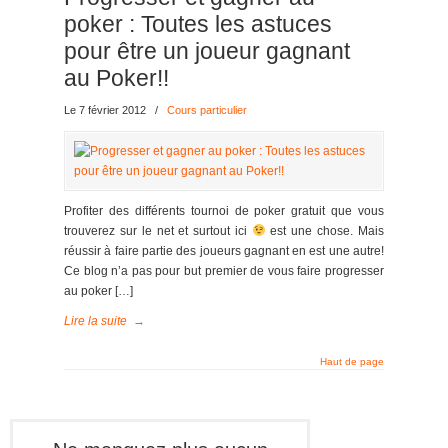
poker : Toutes les astuces
pour être un joueur gagnant
au Poker!!
Le 7 février 2012
/
Cours particulier
Profiter des différents tournoi de poker gratuit que vous
trouverez sur le net et surtout ici
est une chose. Mais
réussir à faire partie des joueurs gagnant en est une autre!
Ce blog n’a pas pour but premier de vous faire progresser
au poker […]
Lire la suite
→
Haut de page