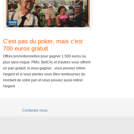
C'est pas du poker, mais c'est
700 euros gratuit
Offres promotionnelles pour gagner 1.500 euros ou
plus sans risque. PMU, BetClic et d'autres vous offrent
un pari gratuit, si vous gagnez , vous pouvez retirer
l'argent et si vous perdez vous êtes remboursez du
montant de votre pari et vous pouvez aussi retirer
l'argent.
Contactez nous