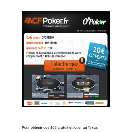
–
Pour obtenir ces 10€ gratuit et jouer au Texas