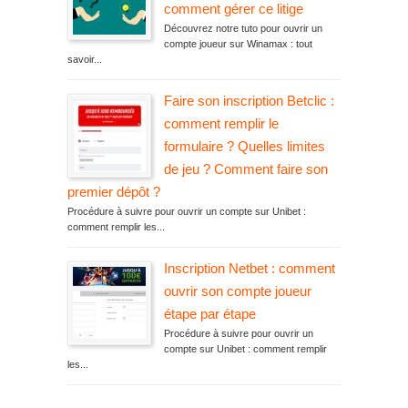
comment gérer ce litige
Découvrez notre tuto pour ouvrir un
compte joueur sur Winamax : tout
savoir...
Faire son inscription Betclic :
comment remplir le
formulaire ? Quelles limites
de jeu ? Comment faire son
premier dépôt ?
Procédure à suivre pour ouvrir un compte sur Unibet :
comment remplir les...
Inscription Netbet : comment
ouvrir son compte joueur
étape par étape
Procédure à suivre pour ouvrir un
compte sur Unibet : comment remplir
les...