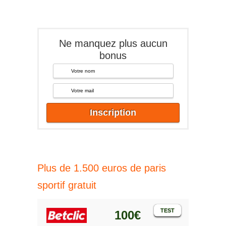
Ne manquez plus aucun
bonus
Plus de 1.500 euros de paris
sportif gratuit
TEST
100€