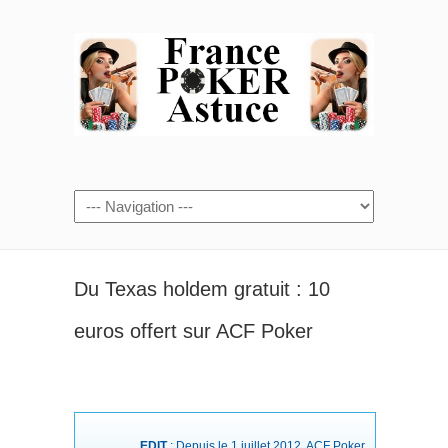
-
Du Texas holdem gratuit : 10
euros offert sur ACF Poker
EDIT
: Depuis le 1 juillet 2012, ACF Poker