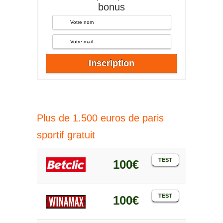
bonus
Plus de 1.500 euros de paris
sportif gratuit
TEST
100€
TEST
100€