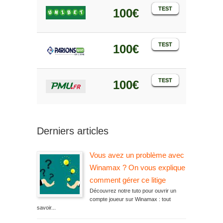
TEST
100€
TEST
100€
TEST
100€
Derniers articles
Vous avez un problème avec
Winamax ? On vous explique
comment gérer ce litige
Découvrez notre tuto pour ouvrir un
compte joueur sur Winamax : tout
savoir...