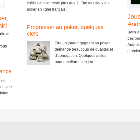
créées et il en reste plus que 7. État des lieux du
poker en ligne français.
Joue
er,
Andr
ir!
Progresser au poker, quelques
Bwin vi
clefs
tie de
des pos
Être un joueur gagnant au poker
Androi
vous
demande beaucoup de qualités et
directe
d'abnégation. Quelques pistes
pour améliorer son jeu
rance
s ne
sites de
bilan