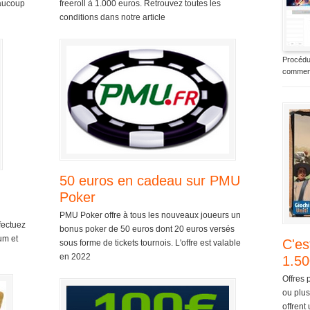
eaucoup
freeroll à 1.000 euros. Retrouvez toutes les
conditions dans notre article
Procédur
comment 
50 euros en cadeau sur PMU
Poker
PMU Poker offre à tous les nouveaux joueurs un
fectuez
bonus poker de 50 euros dont 20 euros versés
um et
C'es
sous forme de tickets tournois. L'offre est valable
en 2022
1.50
Offres 
ou plus
offrent