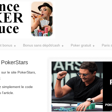
France
t bonus
Bonus sans dépôt/cash
Poker gratuit
Paris s
r PokerStars
 PMU poker
sur le site PokerStars,
0 euros
: 30€ en cash +
x
sez simplement le code
ux personnes n'ayant pas
'article.