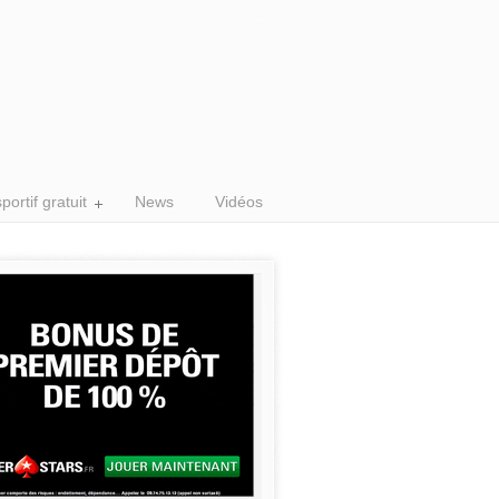
-
portif gratuit
News
Vidéos