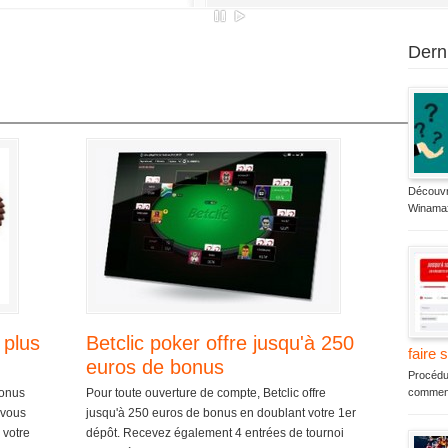
Derni
----
Découvre
Winamax 
 plus
Betclic poker offre jusqu'à 250
faire 
euros de bonus
Procédur
bonus
Pour toute ouverture de compte, Betclic offre
comment 
 vous
jusqu'à 250 euros de bonus en doublant votre 1er
 votre
dépôt. Recevez également 4 entrées de tournoi