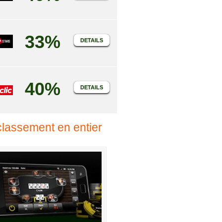
33%
DETAILS
40%
DETAILS
classement en entier