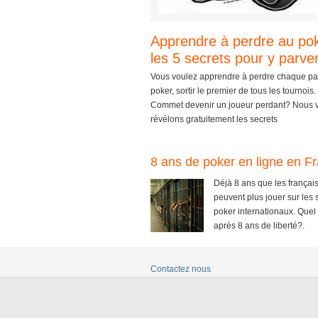
Apprendre à perdre au pok
les 5 secrets pour y parven
Vous voulez apprendre à perdre chaque par
poker, sortir le premier de tous les tournois.
Commet devenir un joueur perdant? Nous 
révélons gratuitement les secrets
8 ans de poker en ligne en F
Déjà 8 ans que les françai
peuvent plus jouer sur les 
poker internationaux. Quel 
après 8 ans de liberté?.
Contactez nous